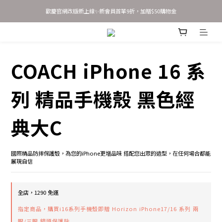
歡慶官網改版新上線✨新會員首單9折，加贈$50購物金
歡慶官網改版新上線✨新會員首單9折，加贈$50購物金
新會員 立即輸入優惠碼 JOINSASABELLA 享首單9折優惠！
AirTag 全系列 任選2件95折 3件9折
COACH iPhone 16 系
歡慶官網改版新上線✨新會員首單9折，加贈$50購物金
列 精品手機殼 黑色經
典大C
國際精品防摔保護殼，為您的iPhone更增品味 搭配您出眾的造型，在任何場合都能
展現自信
全店，1290 免運
指定商品，購買i16系列手機殼即贈 Horizon iPhone17/16 系列 兩
眼/三眼 鏡頭保護貼