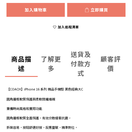
加入購物車
立即購買
加入追蹤清單
送貨及
商品描
了解更
顧客評
付款方
述
多
價
式
【COACH】iPhone 16 系列 精品手機殼 黑色經典大C
圓角邊框軟質保護與柔軟微纖維襯
兼備時尚風格和實用功能
圓角邊框軟質全面保護，有效分散緩衝抗震，
拆裝容易，按鈕舒適好按，反應靈敏，精準對位，