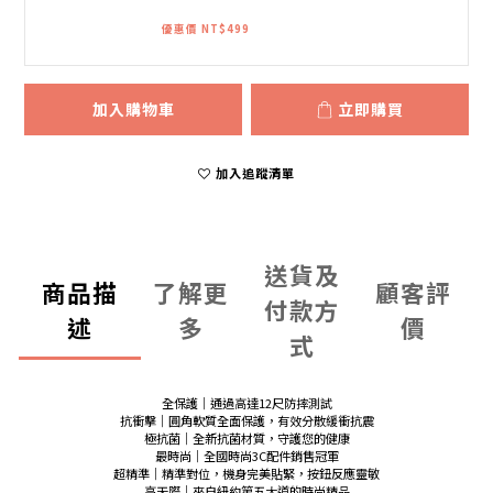
優惠價 NT$499
加入購物車
立即購買
加入追蹤清單
送貨及
商品描
了解更
顧客評
付款方
述
多
價
式
全保護｜通過高達12尺防摔測試
抗衝擊｜圓角軟質全面保護，有效分散緩衝抗震
極抗菌｜全新抗菌材質，守護您的健康
最時尚｜全國時尚3C配件銷售冠軍
超精準｜精準對位，機身完美貼緊，按鈕反應靈敏
高天際｜來自紐約第五大道的時尚精品