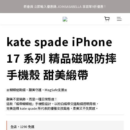
新會員 立即輸入優惠碼 JOINSASABELLA 享首單9折優惠！
歡慶官網改版新上線✨新會員首單9折，加贈$50購物金
AirTag 全系列 任選2件95折 3件9折
歡慶官網改版新上線✨新會員首單9折，加贈$50購物金
kate spade iPhone
17 系列 精品磁吸防摔
手機殼 甜美緞帶
🎀蝴蝶結點綴・甜美守護・MagSafe支援🎀
甜美不是裝飾，而是一種日常態度！
這款「緞帶蝴蝶結」手機殼設計，以粉白緞帶交錯點綴透明背板，
完美詮釋 kate spade 所代表的優雅女孩風格，柔美又不失質感。
全店，1290 免運