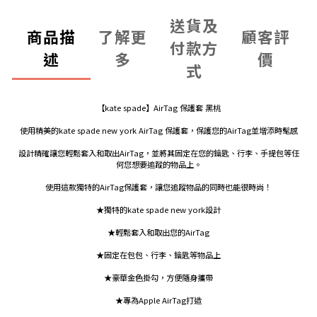
送貨及
商品描
了解更
顧客評
付款方
述
多
價
式
【kate spade】AirTag 保護套 黑桃
使用精美的kate spade new york AirTag 保護套，保護您的AirTag並增添時髦感
設計精確讓您輕鬆套入和取出AirTag，並將其固定在您的鑰匙、行李、手提包等任
何您想要追蹤的物品上。
使用這款獨特的AirTag保護套，讓您追蹤物品的同時也能很時尚！
★獨特的kate spade new york設計
★輕鬆套入和取出您的AirTag
★固定在包包、行李、鑰匙等物品上
★豪華金色掛勾，方便隨身攜帶
★專為Apple AirTag打造