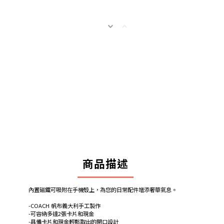
商品描述
內置磁鐵可吸附在手機殼上，為您的日常配件增添奢華氣息。
-COACH 帆布義大利手工製作
-可容納多達2張卡片和現金
-具備卡片和現金輕鬆取出的開口設計