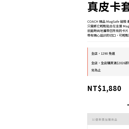
真皮卡套
COACH 精品 MagSafe 
只需將它輕鬆貼合在支援 Mag
就能時尚地攜帶您所有的卡片
帶有精心設計的切口，可輕鬆
全店，1290 免運
全店，全店購買滿$2026即
完為止
NT$1,880
以優惠價加購商品