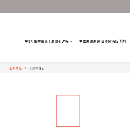
💝8月限時優惠｜浪漫七夕🎋
💖三麗鷗週邊 日本國內版🇯🇵
全部商品
🥇熱銷排行