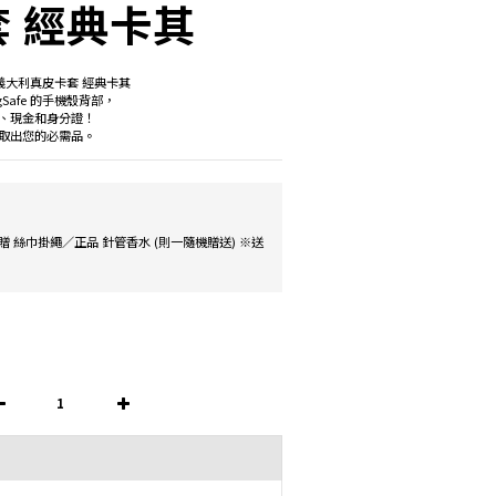
 經典卡其
磁吸 義大利真皮卡套 經典卡其
Safe 的手機殼背部，
、現金和身分證！
取出您的必需品。
贈 絲巾掛繩／正品 針管香水 (則一隨機贈送) ※送