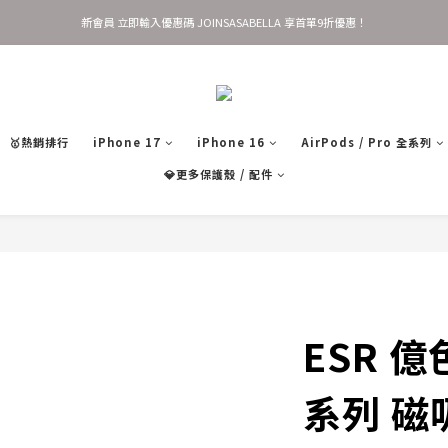
新會員 立即輸入優惠碼 JOINSASABELLA 享首單9折優惠！
歡慶官網改版新上線✨新會員首單9折，加贈$50購物金
AirTag 全系列 任選2件95折 3件9折
歡慶官網改版新上線✨新會員首單9折，加贈$50購物金
🥇熱銷排行
iPhone 17
iPhone 16
AirPods / Pro 全系列
💎更多保護殼 / 配件
ESR 億色
系列 