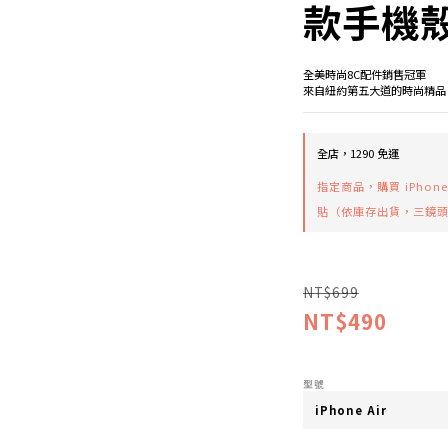
款手機
全美時尚8C配件銷售冠軍
來自紐約第五大道的時尚精品
全店，1290 免運
指定商品，購買 iPhone
貼（依庫存出貨，三鏡
NT$699
NT$490
型號