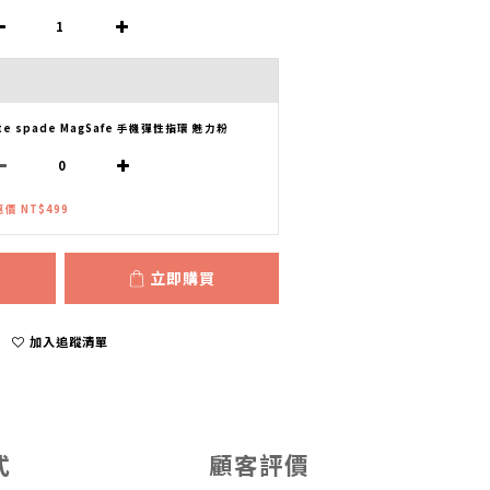
te spade MagSafe 手機彈性指環 魅力粉
價 NT$499
立即購買
加入追蹤清單
式
顧客評價