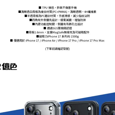
■ TPU 情侶，拆裝不傷害手機
■清晰透白背板為複合材質(PC+PMMA)，清晰透明，4H纖維素
■半透背板為PC磨砂材質，手感滑順，減少指紋沾附
■四角有外側優先設計，緩衝減震，增強防摔
■內建功能控制鍵，側邊有吊飾孔位設計
■ 通過SGS軍規級認證
■背板1.6mm，支援MagSafe無線充及可磁吸配件
■磁吸力iPhone 17 系列約 1500g
■ 僅適用於 iPhone 17 / iPhone Air / iPhone 17 Pro / iPhone 17 Pro Max
(下單前請確認型號)