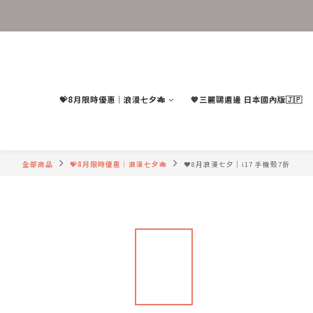
💝8月限時優惠｜浪漫七夕🎋
💖三麗鷗週邊 日本國內版🇯🇵
全部商品
💝8月限時優惠｜浪漫七夕🎋
❤️8月浪漫七夕｜i17 手機殼7折