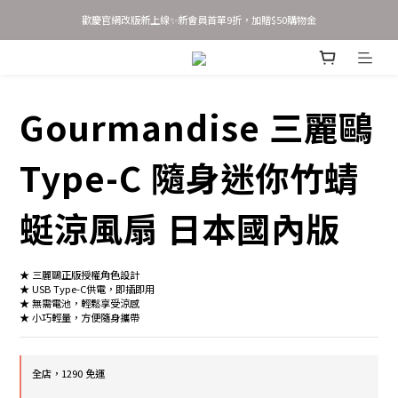
歡慶官網改版新上線✨新會員首單9折，加贈$50購物金
新會員 立即輸入優惠碼 JOINSASABELLA 享首單9折優惠！
AirTag 全系列 任選2件95折 3件9折
Gourmandise 三麗鷗
歡慶官網改版新上線✨新會員首單9折，加贈$50購物金
Type-C 隨身迷你竹蜻
蜓涼風扇 日本國內版
★ 三麗鷗正版授權角色設計 
★ USB Type-C供電，即插即用 
★ 無需電池，輕鬆享受涼感 
★ 小巧輕量，方便隨身攜帶
全店，1290 免運