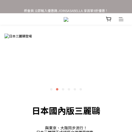
新會員 立即輸入優惠碼 JOINSASABELLA 享首單9折優惠！
歡慶官網改版新上線✨新會員首單9折，加贈$50購物金
AirTag 全系列 任選2件95折 3件9折
歡慶官網改版新上線✨新會員首單9折，加贈$50購物金
日本國內版三麗鷗
與東京、大阪同步流行！