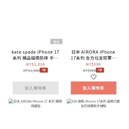
售完
kate spade iPhone 17
日本 AIRORA iPhone
系列 精品磁吸防摔 手機
17系列 全方位支架軍規
殼 嬌豔櫻桃
防摔殼 磁吸支架
NT$1,316
NT$595
NT$1,880
NT$850
7折
7折
加入購物車
加入購物車