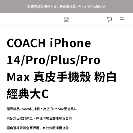
歡慶官網改版新上線✨新會員首單9折，加贈$50購物金
歡慶官網改版新上線✨新會員首單9折，加贈$50購物金
新會員 立即輸入優惠碼 JOINSASABELLA 享首單9折優惠！
AirTag 全系列 任選2件95折 3件9折
COACH iPhone
歡慶官網改版新上線✨新會員首單9折，加贈$50購物金
14/Pro/Plus/Pro
Max 真皮手機殼 粉白
經典大C
國際精品Coach防摔殼，為您的iPhone更增品味
搭配您出眾的造型，在任何場合都能展現自信
圓角邊框軟質全面保護，有效分散緩衝抗震