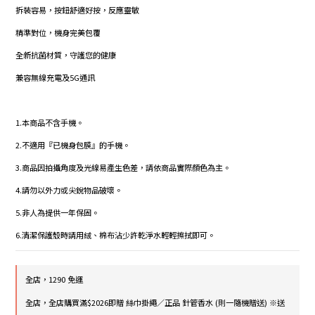
拆裝容易，按鈕舒適好按，反應靈敏
精準對位，機身完美包覆
全新抗菌材質，守護您的健康
兼容無線充電及5G通訊
1.本商品不含手機。
2.不適用『已機身包膜』的手機。
3.商品因拍攝角度及光線易產生色差，請依商品實際顏色為主。
4.請勿以外力或尖銳物品破壞。
5.非人為提供一年保固。
6.清潔保護殼時請用絨、棉布沾少許乾淨水輕輕擦拭即可。
全店，1290 免運
全店，全店購買滿$2026即贈 絲巾掛繩／正品 針管香水 (則一隨機贈送) ※送