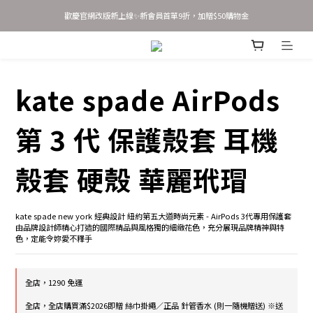
歡慶官網改版新上線✨新會員首單9折，加贈$50購物金
歡慶官網改版新上線✨新會員首單9折，加贈$50購物金
新會員 立即輸入優惠碼 JOINSASABELLA 享首單9折優惠！
AirTag 全系列 任選2件95折 3件9折
kate spade AirPods
歡慶官網改版新上線✨新會員首單9折，加贈$50購物金
第 3 代 保護殼套 耳機
殼套 硬殼 華麗玳瑁
kate spade new york 經典設計 紐約第五大道時尚元素 - AirPods 3代專用保護套 
由品牌設計師精心打造的國際精品與風格獨的細緻花色，充分展現品牌精神與特
色，定能令妳愛不釋手
全店，1290 免運
全店，全店購買滿$2026即贈 絲巾掛繩／正品 針管香水 (則一隨機贈送) ※送