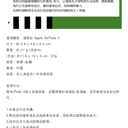
適用機型：適用於 Apple AirPods 3
尺寸：約 5.9 x 4.8 x 2.5 cm
重量：約 21 g (含掛勾)
(外盒) 約11.6 x 13 x 3 cm / 57g
材質：塑膠+金屬
產地：中國
保固：非人為提供一年有限保固
使用方法：
將AirPods 3裝入保護套後，反覆調整好保護殼/套邊緣，直至兩者完全貼合即
可。
1.本產品不含耳機。
2.商品因拍攝角度及光線易產生色差，請依商品實際顏色為主。
3.請勿以外力或尖銳物品破壞。
4.一年非人為損壞保固。