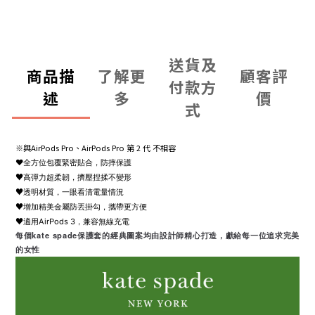
送貨及
商品描
了解更
顧客評
付款方
述
多
價
式
※與AirPods Pro、AirPods Pro 第 2 代 不相容
♥
全方位包覆緊密貼合，防摔保護
♥
高彈力超柔韌，擠壓捏揉不變形
♥
透明材質，一眼看清電量情況
♥
增加精美金屬防丟掛勾，攜帶更方便
♥
適用AirPods 3，兼容無線充電
每個kate spade保護套的經典圖案均由設計師精心打造，獻給每一位追求完美
的女性