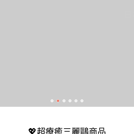
日
日
💖超療癒三麗鷗商品