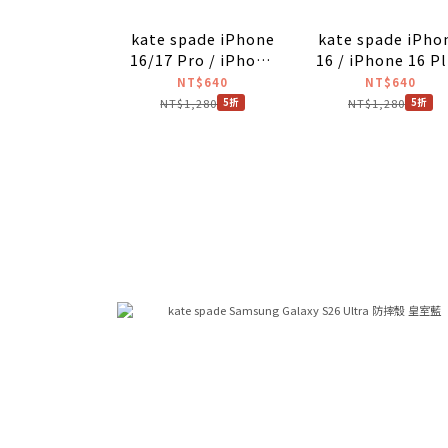
kate spade iPhone
kate spade iPho
16/17 Pro / iPhone
16 / iPhone 16 P
16/17 Pro Max鏡頭晶
鏡頭晶鑽貼
NT$640
NT$640
鑽貼
NT$1,280
NT$1,280
5折
5折