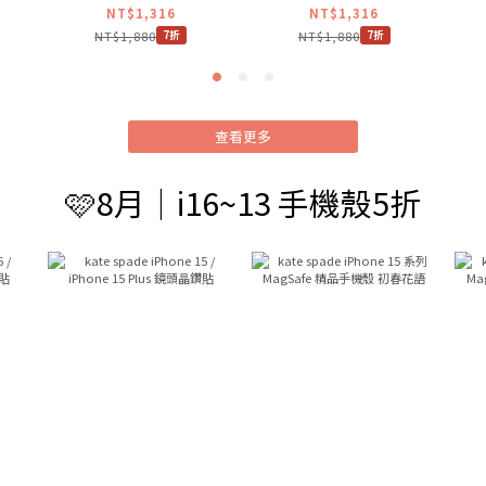
黑
手機殼 經典透明支架款
手機殼 皇室藍
NT$1,316
NT$1,316
NT$1,880
NT$1,880
7折
7折
查看更多
🩷8月｜i16~13 手機殼5折