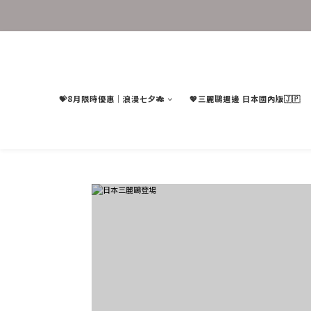
💝8月限時優惠｜浪漫七夕🎋
💖三麗鷗週邊 日本國內版🇯🇵