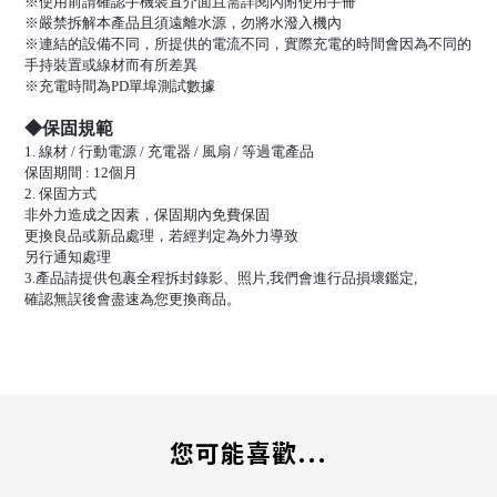
※使用前請確認手機裝置介面且需詳閱內附使用手冊
※嚴禁拆解本產品且須遠離水源，勿將水潑入機內
※連結的設備不同，所提供的電流不同，實際充電的時間會因為不同的
手持裝置或線材而有所差異
※充電時間為PD單埠測試數據
◆保固規範
1. 線材 / 行動電源 / 充電器 / 風扇 / 等過電產品
保固期間 : 12個月
2. 保固方式
非外力造成之因素，保固期內免費保固
更換良品或新品處理，若經判定為外力導致
另行通知處理
3.產品請提供包裹全程拆封錄影、照片,我們會進行品損壞鑑定,
確認無誤後會盡速為您更換商品。
您可能喜歡...