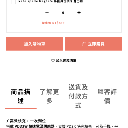
kate spade MagSafe 手機彈性指環 魅力粉
優惠價 NT$499
加入購物車
立即購買
加入追蹤清單
送貨及
商品描
了解更
顧客評
付款方
述
多
價
式
⚡ 高效快充，一次到位
搭載
PD33W 快速電源供應器
，支援 PD3.0 快充技術，可為手機、平