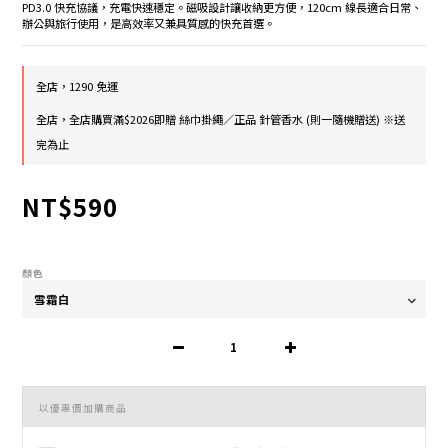
PD3.0 快充協議，充電快速穩定。磁吸設計讓收納更方便，120cm 線長適合日常、
辦公與旅行使用，是高效率又兼具質感的快充首選。
全店，1290 免運
全店，全店購買滿$2026即贈 絲巾掛繩／正品 針管香水 (則一隨機贈送) ※送
完為止
NT$590
顏色
以優惠價加購商品