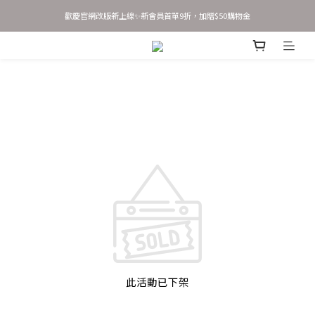
歡慶官網改版新上線✨新會員首單9折，加贈$50購物金
歡慶官網改版新上線✨新會員首單9折，加贈$50購物金
新會員 立即輸入優惠碼 JOINSASABELLA 享首單9折優惠！
AirTag 全系列 任選2件95折 3件9折
歡慶官網改版新上線✨新會員首單9折，加贈$50購物金
此活動已下架