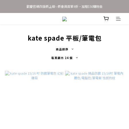
歡慶官網改版新上線✨新會員首單9折，加贈$50購物金
歡慶官網改版新上線✨新會員首單9折，加贈$50購物金
新會員 立即輸入優惠碼 JOINSASABELLA 享首單9折優惠！
AirTag 全系列 任選2件95折 3件9折
kate spade 平板/筆電包
歡慶官網改版新上線✨新會員首單9折，加贈$50購物金
商品排序
每頁顯示 24 個