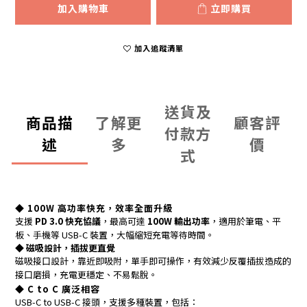
加入購物車
立即購買
加入追蹤清單
送貨及
商品描
了解更
顧客評
付款方
述
多
價
式
◆ 100W 高功率快充，效率全面升級
支援
PD 3.0 快充協議
，最高可達
100W 輸出功率
，適用於筆電、平
板、手機等 USB-C 裝置，大幅縮短充電等待時間。
◆ 磁吸設計，插拔更直覺
磁吸接口設計，靠近即吸附，單手即可操作，有效減少反覆插拔造成的
接口磨損，充電更穩定、不易鬆脫。
◆ C to C 廣泛相容
USB-C to USB-C 接頭，支援多種裝置，包括：