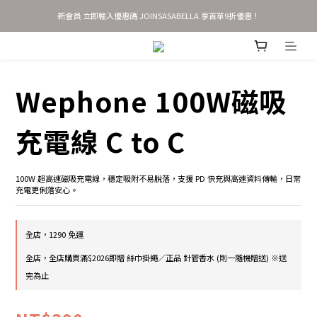
新會員 立即輸入優惠碼 JOINSASABELLA 享首單9折優惠！
歡慶官網改版新上線✨新會員首單9折，加贈$50購物金
AirTag 全系列 任選2件95折 3件9折
歡慶官網改版新上線✨新會員首單9折，加贈$50購物金
Wephone 100W磁吸
充電線 C to C
100W 超高速磁吸充電線，穩定吸附不易脫落，支援 PD 快充與高速資料傳輸，日常
充電更俐落安心。
全店，1290 免運
全店，全店購買滿$2026即贈 絲巾掛繩／正品 針管香水 (則一隨機贈送) ※送
完為止