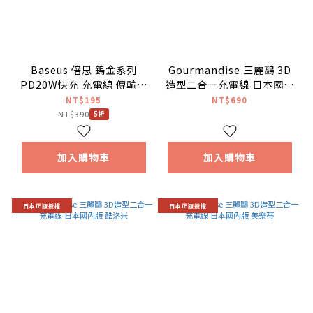
Baseus 倍思 鎢金系列
Gourmandise 三麗鷗 3D
PD20W快充 充電線 傳輸線
造型二合一充電線 日本國內
1M黑色 Type-C to
版 大耳狗
NT$195
NT$690
Lightning
NT$390
5折
加入購物車
加入購物車
日本正版授權
日本正版授權