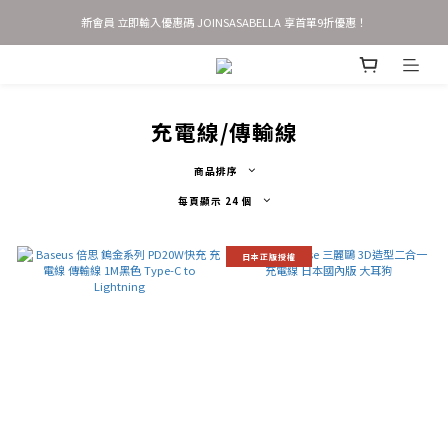
新會員 立即輸入優惠碼 JOINSASABELLA 享首單9折優惠！
歡慶官網改版新上線✨新會員首單9折，加贈$50購物金
AirTag 全系列 任選2件95折 3件9折
歡慶官網改版新上線✨新會員首單9折，加贈$50購物金
充電線/傳輸線
商品排序
每頁顯示 24 個
日本正版授權