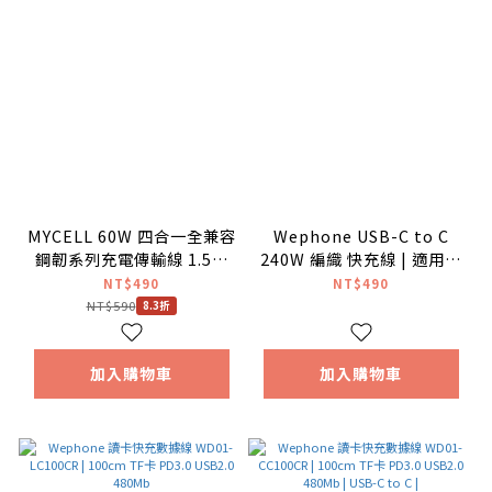
MYCELL 60W 四合一全兼容
Wephone USB-C to C
鋼韌系列充電傳輸線 1.5M
240W 編織 快充線 | 適用手
黑色 TYPE-C/USB-
機 筆電 充電線
NT$490
NT$490
A/USB-C/Lightning
NT$590
8.3折
加入購物車
加入購物車